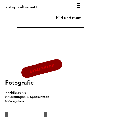
christoph altermatt
bild und raum.
U
R
B
A
N
L
A
K
A
T
P
IV
Ballenberg
Fotografie
>>Philosophie
>>Leistungen & Spezialitäten
>>Vorgehen