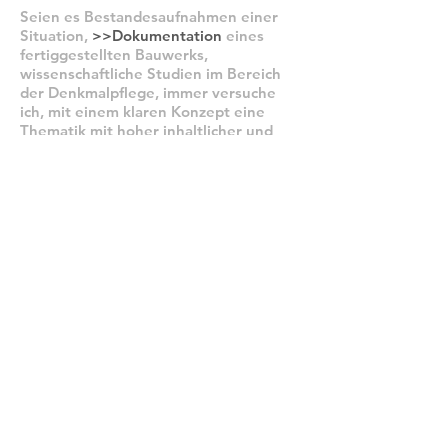
Seien es Bestandesaufnahmen einer
Situation,
>>Dokumentation
eines
fertiggestellten Bauwerks,
wissenschaftliche Studien im Bereich
der Denkmalpflege, immer versuche
ich, mit einem klaren Konzept eine
Thematik mit hoher inhaltlicher und
handwerklicher Präzision zu
entwickeln.
Leistungen & Spezialitäten:
Architekturfotografie im weiteren
Sinne, vom grossen Masstab des
städtischen Raums bis hin zu Details in
der Innenarchitektur
>>Hotel
Waldhaus Sils
>>Grossstadtarchitektur
Berlin
Dokumentationen während der
Nutzung, dem Betrieb
Künstlerische Auseinandersetzung mit
einem gegebenen Thema